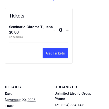
Tickets
Seminario Chroma Tijuana
Decrease ticket quant
Increase ticket 
-
+
Quantity
$
0.00
37
available
Get Tickets
DETAILS
ORGANIZER
Unlimited Electro Group
Date:
Phone
November 20, 2025
+52 (664) 884-1470
Time: